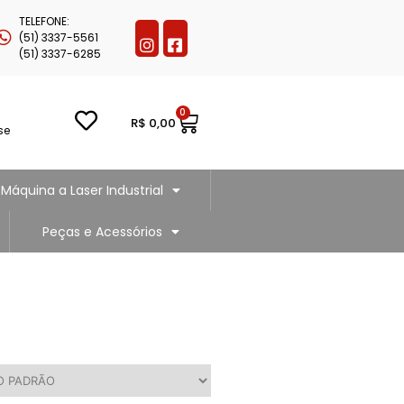
TELEFONE:
(51) 3337-5561
(51) 3337-6285
0
R$
0,00
se
Máquina a Laser Industrial
Peças e Acessórios