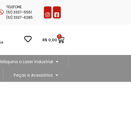
TELEFONE:
(51) 3337-5561
(51) 3337-6285
0
R$
0,00
se
Máquina a Laser Industrial
Peças e Acessórios