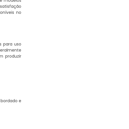
 e modelos
satisfação
oníveis no
s para uso
geralmente
 produzir
 bordado e