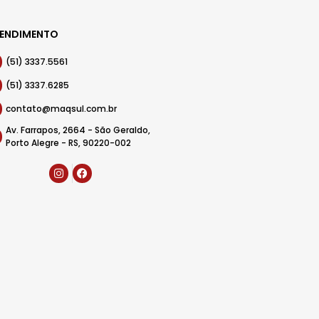
ENDIMENTO
(51) 3337.5561
(51) 3337.6285
contato@maqsul.com.br
Av. Farrapos, 2664 - São Geraldo,
Porto Alegre - RS, 90220-002