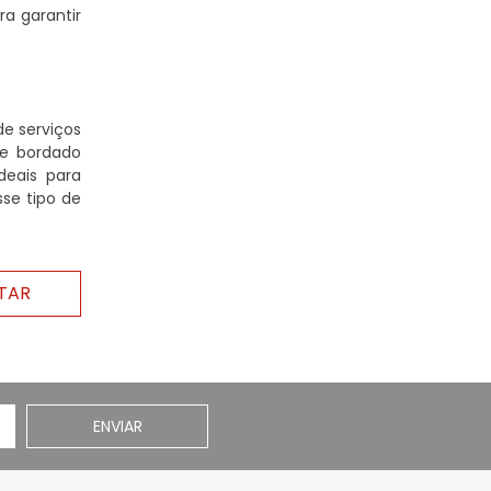
a garantir
e serviços
de bordado
deais para
se tipo de
TAR
ENVIAR