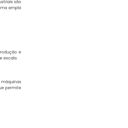
triais são
 uma ampla
produção e
e escala.
m máquinas
ue permite