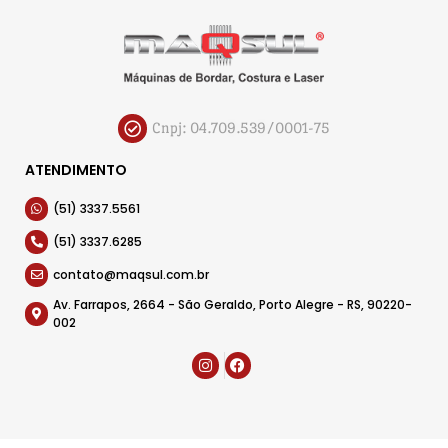
Cnpj: 04.709.539/0001-75
ATENDIMENTO
(51) 3337.5561
(51) 3337.6285
contato@maqsul.com.br
Av. Farrapos, 2664 - São Geraldo, Porto Alegre - RS, 90220-
002