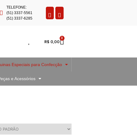
TELEFONE:
(51) 3337-5561
(51) 3337-6285
0
R$
0,00
inas Especiais para Confecção
eças e Acessórios