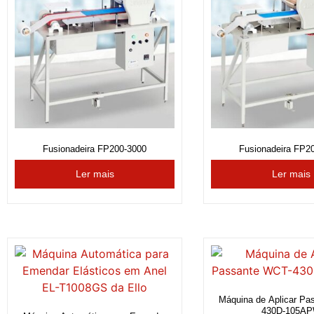
Fusionadeira FP200-3000
Fusionadeira FP2
Ler mais
Ler mais
Máquina de Aplicar Pa
430D-105A