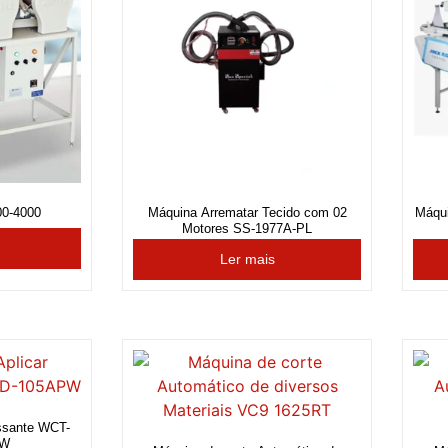
00-4000
Máquina Arrematar Tecido com 02
Máqui
Motores SS-1977A-PL
Ler mais
ssante WCT-
PW