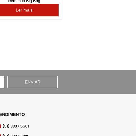
Remendo Big Bag
Ler mais
ENVIAR
ENDIMENTO
(51) 3337.5561