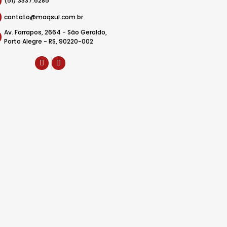
(51) 3337.6285
contato@maqsul.com.br
Av. Farrapos, 2664 - São Geraldo,
Porto Alegre - RS, 90220-002