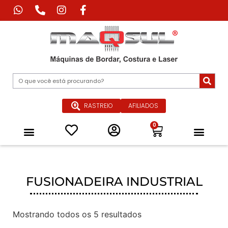
RASTREIO
AFILIADOS
0
Máquina de Corte Industrial
Máquina de Impressão Têxtil
Máquina a Laser Industrial
Máquinas Especiais para Confecçã
Equipamentos de Passadoria Industrial
Peças e Acessórios
Quem Somos
FUSIONADEIRA INDUSTRIAL
Mostrando todos os 5 resultados