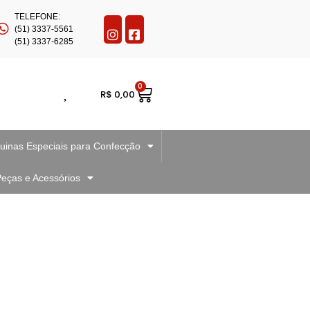
TELEFONE:
(51) 3337-5561
(51) 3337-6285
0
R$
0,00
inas Especiais para Confecção
eças e Acessórios