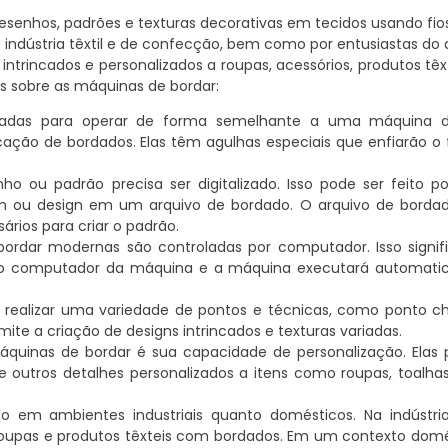
esenhos, padrões e texturas decorativas em tecidos usando fios
indústria têxtil e de confecção, bem como por entusiastas do 
ntrincados e personalizados a roupas, acessórios, produtos têx
s sobre as máquinas de bordar:
tadas para operar de forma semelhante a uma máquina d
ação de bordados. Elas têm agulhas especiais que enfiarão o 
 ou padrão precisa ser digitalizado. Isso pode ser feito p
em ou design em um arquivo de bordado. O arquivo de bord
rios para criar o padrão.
rdar modernas são controladas por computador. Isso signif
no computador da máquina e a máquina executará automat
ealizar uma variedade de pontos e técnicas, como ponto ch
mite a criação de designs intrincados e texturas variadas.
quinas de bordar é sua capacidade de personalização. Elas
outros detalhes personalizados a itens como roupas, toalhas,
em ambientes industriais quanto domésticos. Na indústria
pas e produtos têxteis com bordados. Em um contexto domés