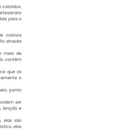
 coloridos.
artesanato
teis para o
e costura
fio através
or meio de
ado contém
ica que os
icamente o
eio, ponto
 podem ser
 lençóis e
, elas são
tico, elas