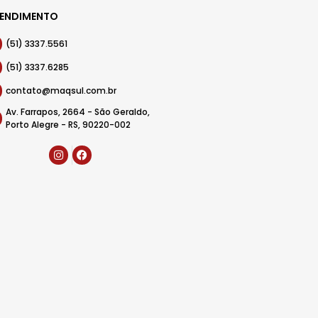
ENDIMENTO
(51) 3337.5561
(51) 3337.6285
contato@maqsul.com.br
Av. Farrapos, 2664 - São Geraldo,
Porto Alegre - RS, 90220-002