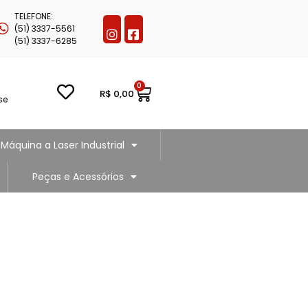
TELEFONE:
(51) 3337-5561
(51) 3337-6285
0
R$
0,00
se
Máquina a Laser Industrial
Peças e Acessórios