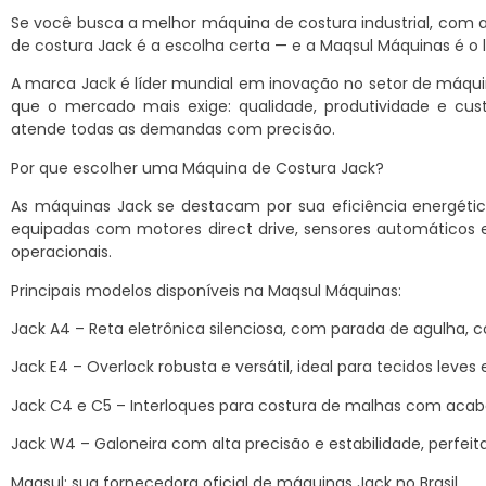
Se você busca a melhor máquina de costura industrial, com 
de costura Jack é a escolha certa — e a Maqsul Máquinas é o 
A marca Jack é líder mundial em inovação no setor de máquin
que o mercado mais exige: qualidade, produtividade e cust
atende todas as demandas com precisão.
Por que escolher uma Máquina de Costura Jack?
As máquinas Jack se destacam por sua eficiência energética, 
equipadas com motores direct drive, sensores automáticos e
operacionais.
Principais modelos disponíveis na Maqsul Máquinas:
Jack A4 – Reta eletrônica silenciosa, com parada de agulha,
Jack E4 – Overlock robusta e versátil, ideal para tecidos leves
Jack C4 e C5 – Interloques para costura de malhas com acab
Jack W4 – Galoneira com alta precisão e estabilidade, perfeita
Maqsul: sua fornecedora oficial de máquinas Jack no Brasil