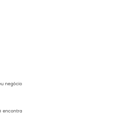
eu negócio
cê encontra