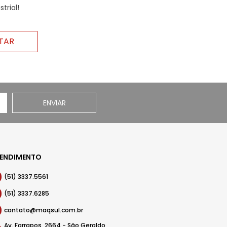
trial!
TAR
ENVIAR
ENDIMENTO
(51) 3337.5561
(51) 3337.6285
contato@maqsul.com.br
Av. Farrapos, 2664 - São Geraldo,