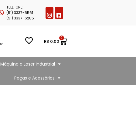
TELEFONE:
(51) 3337-5561
(51) 3337-6285
0
R$
0,00
se
Máquina a Laser Industrial
Peças e Acessórios