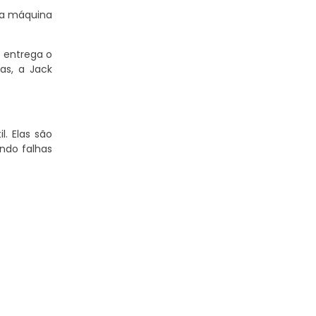
 a máquina
a entrega o
as, a Jack
l. Elas são
ndo falhas