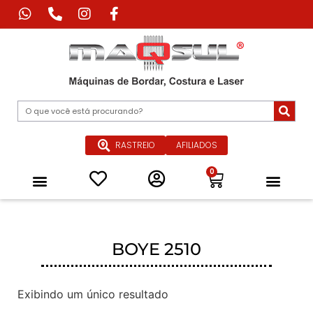
RASTREIO
AFILIADOS
0
Máquina de Corte Industrial
Máquina de Impressão Têxtil
Máquina a Laser Industrial
Máquinas Especiais para Confecçã
Equipamentos de Passadoria Industrial
Peças e Acessórios
Quem Somos
BOYE 2510
Exibindo um único resultado