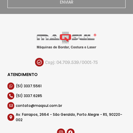
ENVIAR
Cnpj: 04.709.539/0001-75
ATENDIMENTO
(51) 3337.5561
(51) 3337.6285
contato@maqsul.com.br
Av. Farrapos, 2664 - São Geraldo, Porto Alegre - RS, 90220-
002