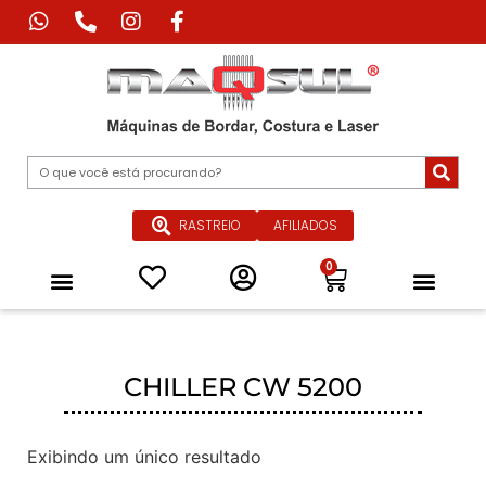
RASTREIO
AFILIADOS
0
Máquina de Corte Industrial
Máquina de Impressão Têxtil
Máquina a Laser Industrial
Máquinas Especiais para Confecçã
Equipamentos de Passadoria Industrial
Peças e Acessórios
Quem Somos
CHILLER CW 5200
Exibindo um único resultado