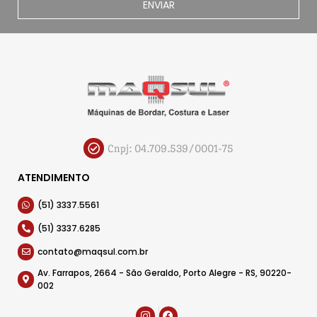
ENVIAR
Cnpj: 04.709.539/0001-75
ATENDIMENTO
(51) 3337.5561
(51) 3337.6285
contato@maqsul.com.br
Av. Farrapos, 2664 - São Geraldo, Porto Alegre - RS, 90220-
002