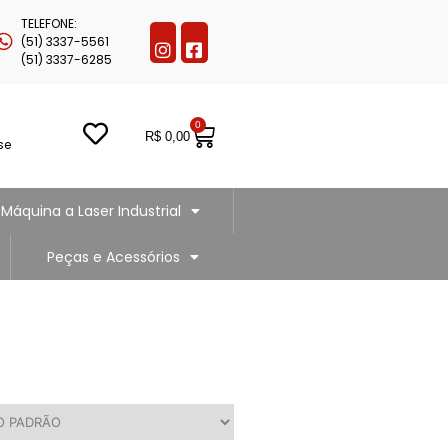
TELEFONE:
(51) 3337-5561
(51) 3337-6285
0
R$
0,00
se
Máquina a Laser Industrial
Peças e Acessórios