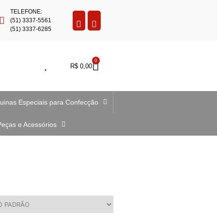
TELEFONE:
(51) 3337-5561
(51) 3337-6285
0
R$
0,00
uinas Especiais para Confecção
Peças e Acessórios