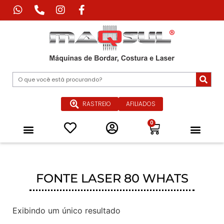
RASTREIO
AFILIADOS
0
Máquina de Corte Industrial
Máquina de Impressão Têxtil
Máquina a Laser Industrial
Máquinas Especiais para Confecçã
Equipamentos de Passadoria Industrial
Peças e Acessórios
Quem Somos
FONTE LASER 80 WHATS
Exibindo um único resultado