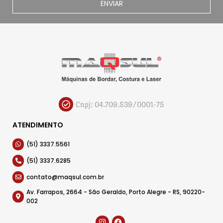
ENVIAR
Cnpj: 04.709.539/0001-75
ATENDIMENTO
(51) 3337.5561
(51) 3337.6285
contato@maqsul.com.br
Av. Farrapos, 2664 - São Geraldo, Porto Alegre - RS, 90220-
002