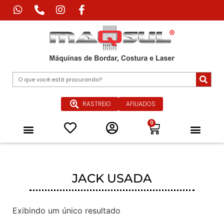
RASTREIO
AFILIADOS
0
Máquina de Corte Industrial
Máquina de Impressão Têxtil
Máquina a Laser Industrial
Máquinas Especiais para Confecçã
Equipamentos de Passadoria Industrial
Peças e Acessórios
Quem Somos
JACK USADA
Exibindo um único resultado