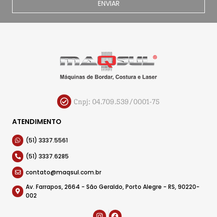
ENVIAR
Cnpj: 04.709.539/0001-75
ATENDIMENTO
(51) 3337.5561
(51) 3337.6285
contato@maqsul.com.br
Av. Farrapos, 2664 - São Geraldo, Porto Alegre - RS, 90220-
002