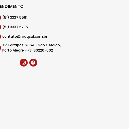
ENDIMENTO
(51) 3337.5561
(51) 3337.6285
contato@maqsul.com.br
Av. Farrapos, 2664 - São Geraldo,
Porto Alegre - RS, 90220-002