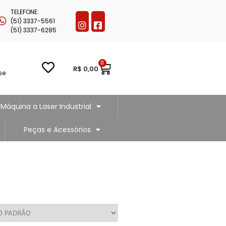
TELEFONE:
(51) 3337-5561
(51) 3337-6285
0
R$
0,00
se
Máquina a Laser Industrial
Peças e Acessórios