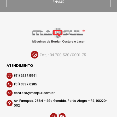
ENVIAR
Cnpj: 04.709.539/0001-75
ATENDIMENTO
(51) 3337.5561
(51) 3337.6285
contato@maqsul.com.br
Av. Farrapos, 2664 - São Geraldo, Porto Alegre - RS, 90220-
002