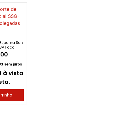
 Espuma Sun
3A Faca
,00
83
sem juros
0
à vista
eto.
rrinho