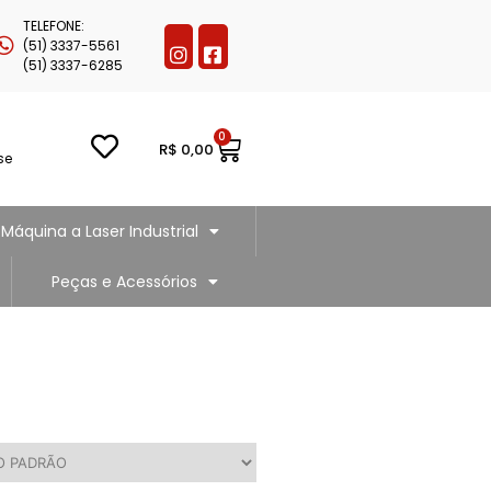
TELEFONE:
(51) 3337-5561
(51) 3337-6285
0
R$
0,00
se
Máquina a Laser Industrial
Peças e Acessórios