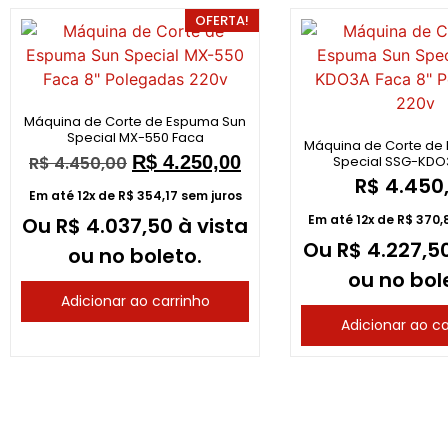
OFERTA!
Máquina de Corte de Espuma Sun
Special MX-550 Faca
Máquina de Corte de
R$
4.250,00
Special SSG-KDO
R$
4.450,00
R$
4.450
Em até 12x de
R$
354,17
sem juros
Em até 12x de
R$
370,
Ou
R$
4.037,50
à vista
Ou
R$
4.227,5
ou no boleto.
ou no bol
Adicionar ao carrinho
Adicionar ao ca