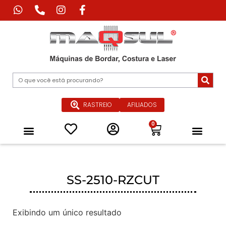
RASTREIO
AFILIADOS
0
Máquina de Corte Industrial
Máquina de Impressão Têxtil
Máquina a Laser Industrial
Máquinas Especiais para Confecçã
Equipamentos de Passadoria Industrial
Peças e Acessórios
Quem Somos
SS-2510-RZCUT
Exibindo um único resultado