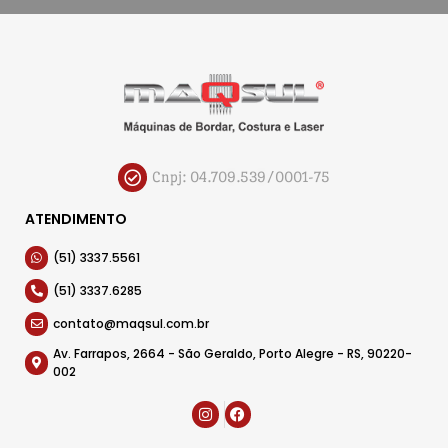
Cnpj: 04.709.539/0001-75
ATENDIMENTO
(51) 3337.5561
(51) 3337.6285
contato@maqsul.com.br
Av. Farrapos, 2664 - São Geraldo, Porto Alegre - RS, 90220-
002