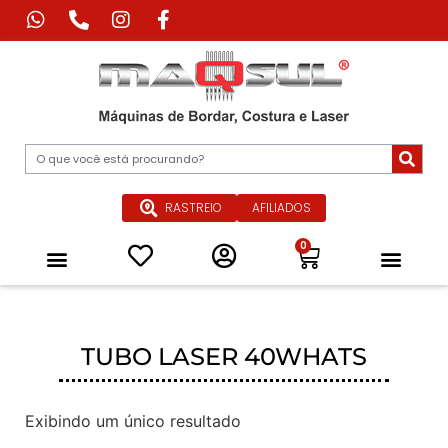
RASTREIO
AFILIADOS
0
Máquina de Corte Industrial
Máquina de Impressão Têxtil
Máquina a Laser Industrial
Máquinas Especiais para Confecçã
Equipamentos de Passadoria Industrial
Peças e Acessórios
Quem Somos
TUBO LASER 40WHATS
Exibindo um único resultado