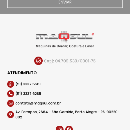
ENVIAR
Cnpj: 04.709.539/0001-75
ATENDIMENTO
(51) 3337.5561
(51) 3337.6285
contato@maqsul.com.br
Av. Farrapos, 2664 - São Geraldo, Porto Alegre - RS, 90220-
002