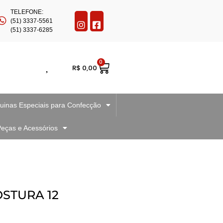
TELEFONE:
(51) 3337-5561
(51) 3337-6285
0
R$
0,00
inas Especiais para Confecção
eças e Acessórios
OSTURA 12