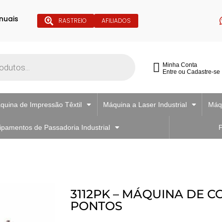
nuais
RASTREIO
AFILIADOS
Minha Conta
Entre ou Cadastre-se
quina de Impressão Têxtil
Máquina a Laser Industrial
Máqu
ipamentos de Passadoria Industrial
P
3112PK – MÁQUINA DE C
PONTOS