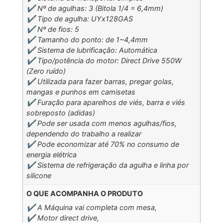
✔️ Nº de agulhas: 3 (Bitola 1/4 = 6,4mm)
✔️ Tipo de agulha: UYx128GAS
✔️ Nº de fios: 5
✔️ Tamanho do ponto: de 1~4,4mm
✔️ Sistema de lubrificação: Automática
✔️ Tipo/potência do motor: Direct Drive 550W
(Zero ruído)
✔️ Utilizada para fazer barras, pregar golas,
mangas e punhos em camisetas
✔️ Furação para aparelhos de viés, barra e viés
sobreposto (adidas)
✔️ Pode ser usada com menos agulhas/fios,
dependendo do trabalho a realizar
✔️ Pode economizar até 70% no consumo de
energia elétrica
✔️ Sistema de refrigeração da agulha e linha por
silicone
O QUE ACOMPANHA O PRODUTO
✔️ A Máquina vai completa com mesa,
✔️ Motor direct drive,