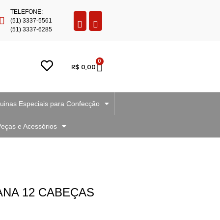
TELEFONE:
(51) 3337-5561
(51) 3337-6285
0
R$
0,00
inas Especiais para Confecção
eças e Acessórios
ANA 12 CABEÇAS