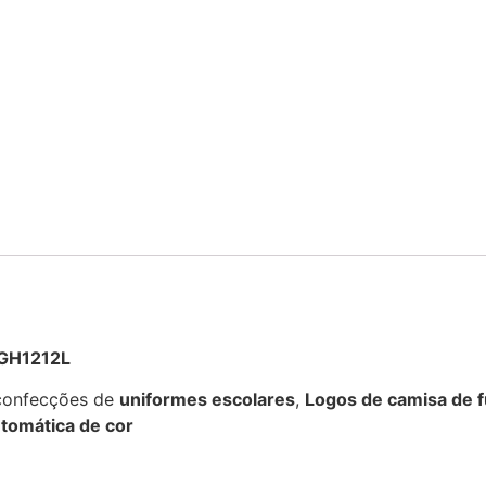
GGH1212L
 confecções de
uniformes escolares
,
Logos de camisa de f
utomática de cor