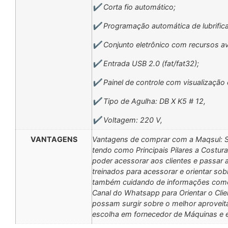
✔️ Corta fio automático;
✔️ Programação automática de lubrific
✔️ Conjunto eletrônico com recursos a
✔️ Entrada USB 2.0 (fat/fat32);
✔️ Painel de controle com visualização
✔️ Tipo de Agulha: DB X K5 # 12,
✔️ Voltagem: 220 V,
VANTAGENS
Vantagens de comprar com a Maqsul: 
tendo como Principais Pilares a Costur
poder acessorar aos clientes e passa
treinados para acessorar e orientar so
também cuidando de informações como 
Canal do Whatsapp para Orientar o Cli
possam surgir sobre o melhor aprovei
escolha em fornecedor de Máquinas e 