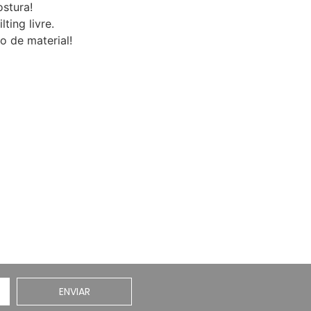
ostura!
ting livre.
o de material!
ENVIAR