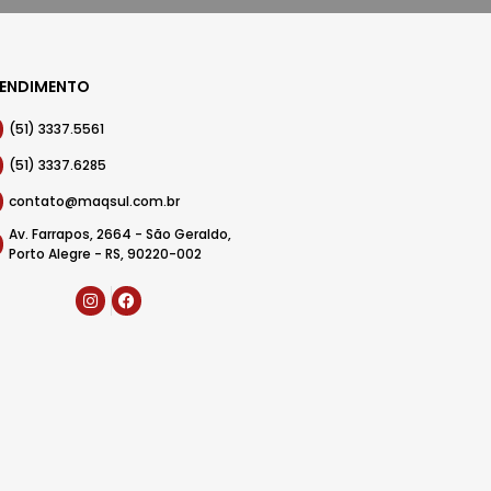
ENDIMENTO
(51) 3337.5561
(51) 3337.6285
contato@maqsul.com.br
Av. Farrapos, 2664 - São Geraldo,
Porto Alegre - RS, 90220-002