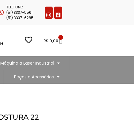
TELEFONE:
(51) 3337-5561
(51) 3337-6285
0
R$
0,00
se
Máquina a Laser Industrial
Peças e Acessórios
OSTURA 22