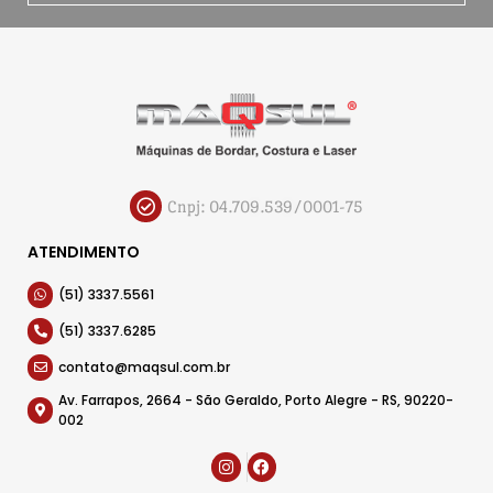
Cnpj: 04.709.539/0001-75
ATENDIMENTO
(51) 3337.5561
(51) 3337.6285
contato@maqsul.com.br
Av. Farrapos, 2664 - São Geraldo, Porto Alegre - RS, 90220-
002