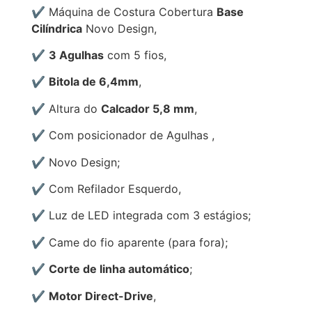
✔️
Máquina de Costura Cobertura
Base
Cilíndrica
Novo Design,
✔️
3 Agulhas
com 5 fios,
✔️
Bitola de 6,4mm
,
✔️
Altura do
Calcador 5,8 mm
,
✔️
Com posicionador de Agulhas ,
✔️ Novo Design;
✔️
Com Refilador Esquerdo,
✔️ Luz de LED integrada com 3 estágios;
✔️ Came do fio aparente
(para fora);
✔️
Corte de linha automático
;
✔️
Motor Direct-Drive
,