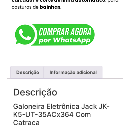
calcador
e
corte de linha automático
, para
costuras de
bainhas
,
Descrição
Informação adicional
Descrição
Galoneira Eletrônica Jack JK-
K5-UT-35ACx364 Com
Catraca