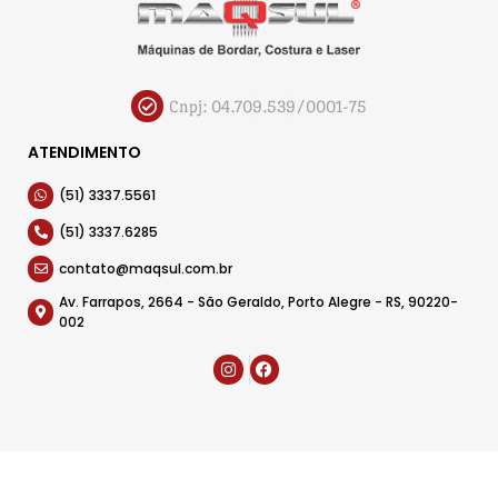
Cnpj: 04.709.539/0001-75
ATENDIMENTO
(51) 3337.5561
(51) 3337.6285
contato@maqsul.com.br
Av. Farrapos, 2664 - São Geraldo, Porto Alegre - RS, 90220-
002