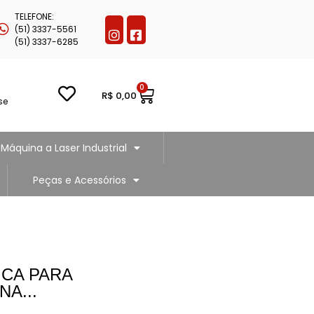
TELEFONE:
(51) 3337-5561
(51) 3337-6285
0
R$
0,00
se
Máquina a Laser Industrial
Peças e Acessórios
ICA PARA
A...