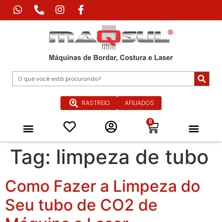
RASTREIO
AFILIADOS
0
Máquina de Corte Industrial
Máquina de Impressão Têxtil
Máquina a Laser Industrial
Máquinas Especiais para Confecçã
Equipamentos de Passadoria Industrial
Peças e Acessórios
Quem Somos
Tag:
limpeza de tubo
Como Fazer a Limpeza do
Seu tubo de CO2 de