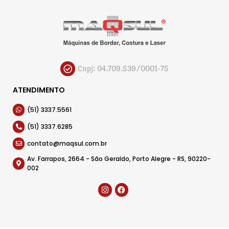
Cnpj: 04.709.539/0001-75
ATENDIMENTO
(51) 3337.5561
(51) 3337.6285
contato@maqsul.com.br
Av. Farrapos, 2664 - São Geraldo, Porto Alegre - RS, 90220-
002