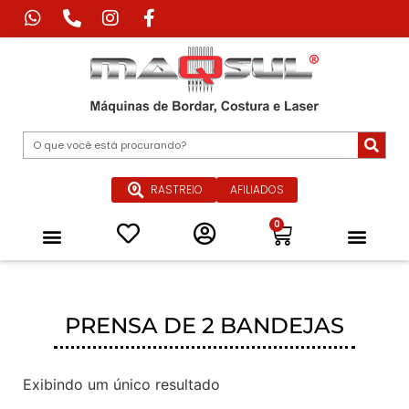
RASTREIO
AFILIADOS
0
Máquina de Corte Industrial
Máquina de Impressão Têxtil
Máquina a Laser Industrial
Máquinas Especiais para Confecçã
Equipamentos de Passadoria Industrial
Peças e Acessórios
Quem Somos
PRENSA DE 2 BANDEJAS
Exibindo um único resultado