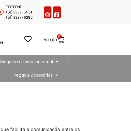
TELEFONE:
(51) 3337-5561
(51) 3337-6285
0
R$
0,00
se
Máquina a Laser Industrial
Peças e Acessórios
 que facilita a comunicação entre os