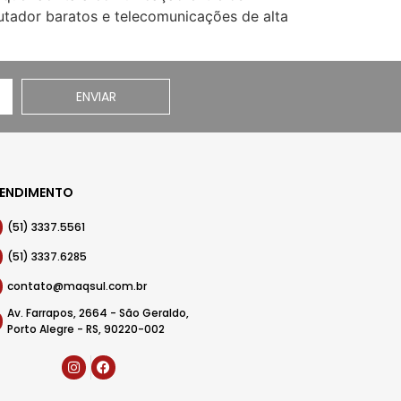
utador baratos e telecomunicações de alta
ENVIAR
ENDIMENTO
(51) 3337.5561
(51) 3337.6285
contato@maqsul.com.br
Av. Farrapos, 2664 - São Geraldo,
Porto Alegre - RS, 90220-002